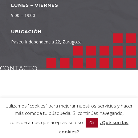
LUNES – VIERNES
9:00 – 19:00
UBICACIÓN
Paseo Independencia 22, Zaragoza
CONTACTO
TELÉFONO
976 232 422
Utilizamos "cookies" para mejorar nuestros servicios y hacer
más cómoda tu búsqueda. Si continúas navegando,
EMAIL
consideramos que aceptas su uso.
¿Qué son las
Ok
info@independencia22.com
cookies?