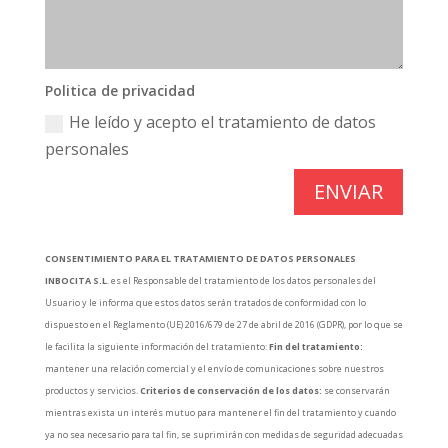
Politica de privacidad
He leído y acepto el tratamiento de datos
personales
ENVIAR
CONSENTIMIENTO PARA EL TRATAMIENTO DE DATOS PERSONALES
INBOCITA S.L
. es el Responsable del tratamiento de los datos personales del
Usuario y le informa que estos datos serán tratados de conformidad con lo
dispuesto en el Reglamento (UE) 2016/679 de 27 de abril de 2016 (GDPR), por lo que se
le facilita la siguiente información del tratamiento:
Fin del tratamiento:
mantener una relación comercial y el envío de comunicaciones sobre nuestros
productos y servicios.
Criterios de conservación de los datos:
se conservarán
mientras exista un interés mutuo para mantener el fin del tratamiento y cuando
ya no sea necesario para tal fin, se suprimirán con medidas de seguridad adecuadas