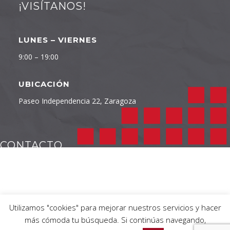
¡VISÍTANOS!
LUNES – VIERNES
9:00 – 19:00
UBICACIÓN
Paseo Independencia 22, Zaragoza
CONTACTO
TELÉFONO
976 232 422
Utilizamos "cookies" para mejorar nuestros servicios y hacer
más cómoda tu búsqueda. Si continúas navegando,
EMAIL