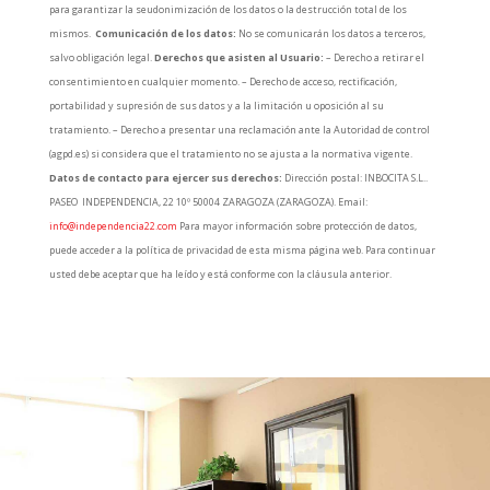
para garantizar la seudonimización de los datos o la destrucción total de los
mismos.
Comunicación de los datos:
No se comunicarán los datos a terceros,
salvo obligación legal.
Derechos que asisten al Usuario:
– Derecho a retirar el
consentimiento en cualquier momento. – Derecho de acceso, rectificación,
portabilidad y supresión de sus datos y a la limitación u oposición al su
tratamiento. – Derecho a presentar una reclamación ante la Autoridad de control
(agpd.es) si considera que el tratamiento no se ajusta a la normativa vigente.
Datos de contacto para ejercer sus derechos:
Dirección postal: INBOCITA S.L..
PASEO INDEPENDENCIA, 22 10º 50004 ZARAGOZA (ZARAGOZA). Email:
info@independencia22.com
Para mayor información sobre protección de datos,
puede acceder a la política de privacidad de esta misma página web. Para continuar
usted debe aceptar que ha leído y está conforme con la cláusula anterior.