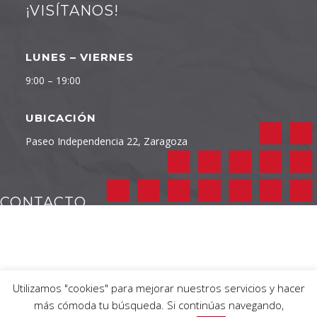
¡VISÍTANOS!
LUNES – VIERNES
9:00 – 19:00
UBICACIÓN
Paseo Independencia 22, Zaragoza
CONTACTO
TELÉFONO
976 232 422
Utilizamos "cookies" para mejorar nuestros servicios y hacer
más cómoda tu búsqueda. Si continúas navegando,
EMAIL