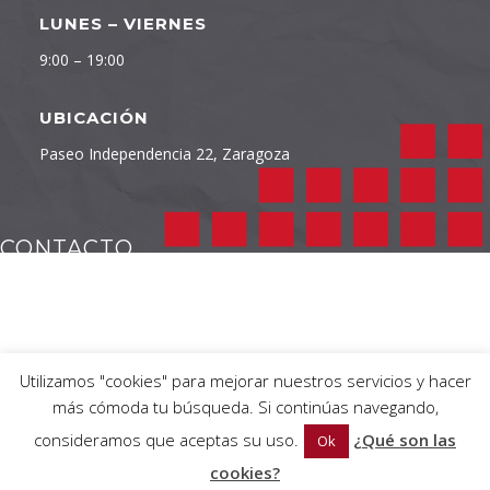
LUNES – VIERNES
9:00 – 19:00
UBICACIÓN
Paseo Independencia 22, Zaragoza
CONTACTO
TELÉFONO
976 232 422
Utilizamos "cookies" para mejorar nuestros servicios y hacer
más cómoda tu búsqueda. Si continúas navegando,
EMAIL
consideramos que aceptas su uso.
¿Qué son las
Ok
info@independencia22.com
cookies?