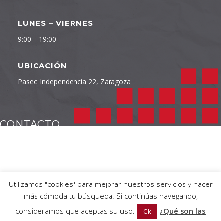
LUNES – VIERNES
9:00 – 19:00
UBICACIÓN
Paseo Independencia 22, Zaragoza
CONTACTO
TELÉFONO
976 232 422
Utilizamos "cookies" para mejorar nuestros servicios y hacer
más cómoda tu búsqueda. Si continúas navegando,
EMAIL
consideramos que aceptas su uso.
¿Qué son las
Ok
info@independencia22.com